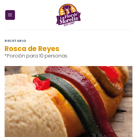
Skip
to
content
RECETARIO
Rosca de Reyes
*Porción para 10 personas.