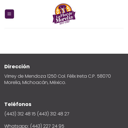
Skip
to
content
Dirección
Virrey de Mendoza 1250 Col. Félix Ireta C.P. 58070
Morelia, Michoacán, México.
Teléfonos
(443) 312 48 15 (443) 312 48 27
Whatsapp: (443) 227 24 95